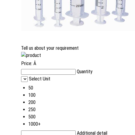
Tell us about your requirement
Price:
Â
Quantity
Select Unit
50
100
200
250
500
1000+
Additional detail