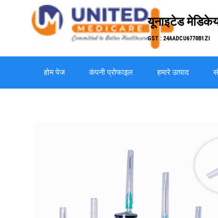
यूनाइटेड मेडिकेय
GST : 24AADCU6770B1ZI
होम पेज
कंपनी प्रोफाइल
हमारे उत्पाद
सं